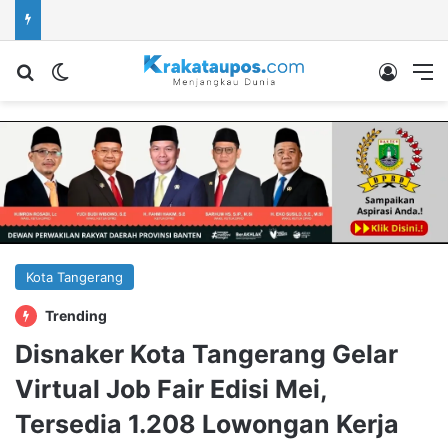
Cari berita...
Switch skin
Log In
M
Kota Tangerang
Trending
Disnaker Kota Tangerang Gelar
Virtual Job Fair Edisi Mei,
Tersedia 1.208 Lowongan Kerja