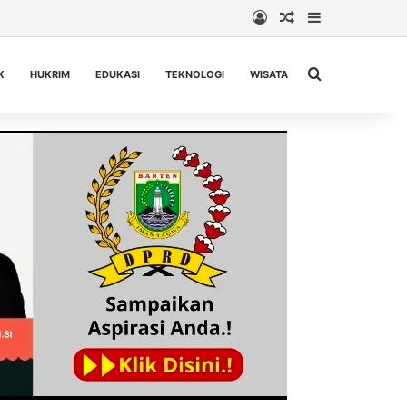
Log In
Random Article
Sidebar
Cari berita...
K
HUKRIM
EDUKASI
TEKNOLOGI
WISATA