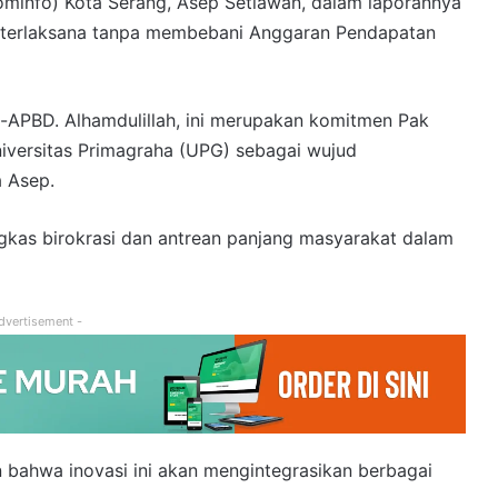
ominfo) Kota Serang, Asep Setiawan, dalam laporannya
 terlaksana tanpa membebani Anggaran Pendapatan
on-APBD. Alhamdulillah, ini merupakan komitmen Pak
niversitas Primagraha (UPG) sebagai wujud
a Asep.
gkas birokrasi dan antrean panjang masyarakat dalam
dvertisement -
 bahwa inovasi ini akan mengintegrasikan berbagai