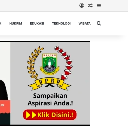
Log In
Random Article
Sidebar
Cari berita...
K
HUKRIM
EDUKASI
TEKNOLOGI
WISATA