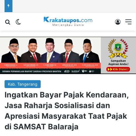
Cari berita...
Switch skin
Log In
M
Kab. Tangerang
Ingatkan Bayar Pajak Kendaraan,
Jasa Raharja Sosialisasi dan
Apresiasi Masyarakat Taat Pajak
di SAMSAT Balaraja