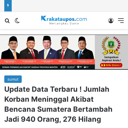
Cari berita...
Switch skin
Log In
M
sumut
Update Data Terbaru ! Jumlah
Korban Meninggal Akibat
Bencana Sumatera Bertambah
Jadi 940 Orang, 276 Hilang