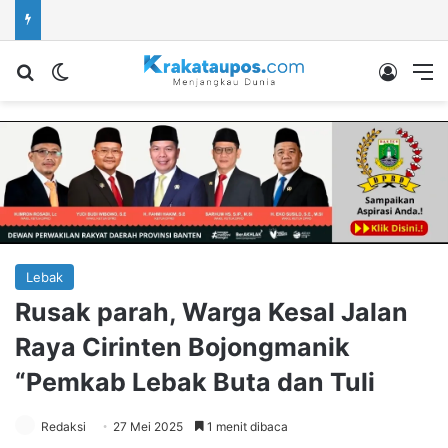
Cari berita...
Switch skin
Log In
M
Lebak
Rusak parah, Warga Kesal Jalan
Raya Cirinten Bojongmanik
“Pemkab Lebak Buta dan Tuli
Redaksi
27 Mei 2025
1 menit dibaca