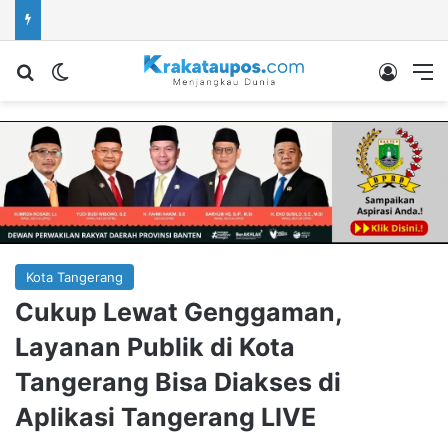
Cari berita...
Switch skin
Log In
M
Kota Tangerang
Cukup Lewat Genggaman,
Layanan Publik di Kota
Tangerang Bisa Diakses di
Aplikasi Tangerang LIVE