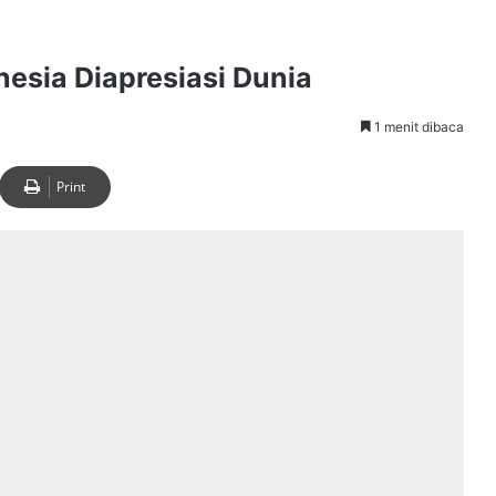
nesia Diapresiasi Dunia
1 menit dibaca
Print