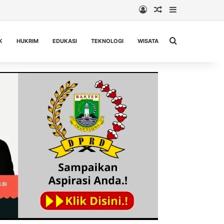
Log In
Random Article
Sidebar
Cari berita...
K
HUKRIM
EDUKASI
TEKNOLOGI
WISATA