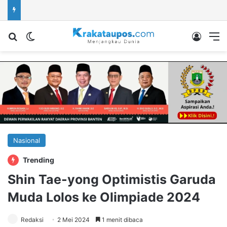
Cari berita...
Switch skin
Log In
M
Nasional
Trending
Shin Tae-yong Optimistis Garuda
Muda Lolos ke Olimpiade 2024
Redaksi
2 Mei 2024
1 menit dibaca