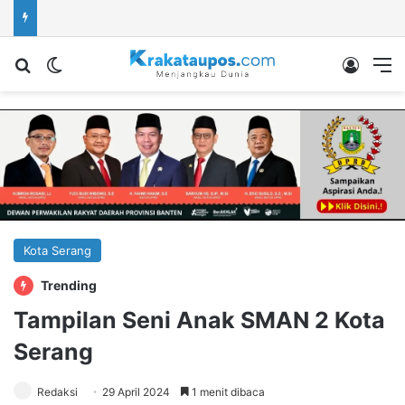
Cari berita...
Switch skin
Log In
M
Kota Serang
Trending
Tampilan Seni Anak SMAN 2 Kota
Serang
Redaksi
29 April 2024
1 menit dibaca