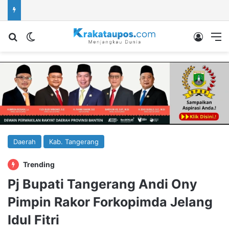
Cari berita...
Switch skin
Log In
M
Daerah
Kab. Tangerang
Trending
Pj Bupati Tangerang Andi Ony
Pimpin Rakor Forkopimda Jelang
Idul Fitri