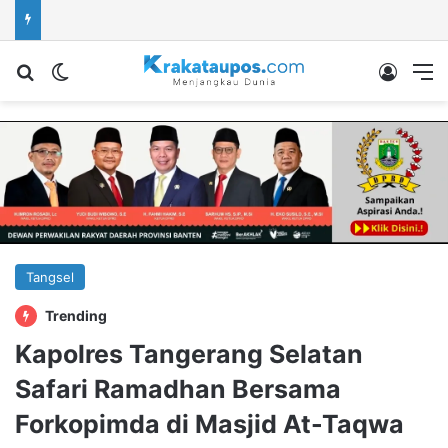
Cari berita...
Switch skin
Log In
M
Tangsel
Trending
Kapolres Tangerang Selatan
Safari Ramadhan Bersama
Forkopimda di Masjid At-Taqwa