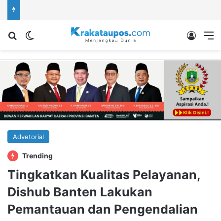
Cari berita...
Switch skin
Log In
M
Advetorial
Trending
Tingkatkan Kualitas Pelayanan,
Dishub Banten Lakukan
Pemantauan dan Pengendalian