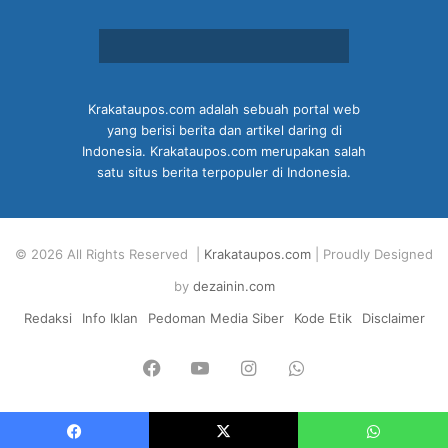
Krakataupos.com adalah sebuah portal web
yang berisi berita dan artikel daring di
Indonesia. Krakataupos.com merupakan salah
satu situs berita terpopuler di Indonesia.
© 2026 All Rights Reserved |
Krakataupos.com
| Proudly Designed
by
dezainin.com
Redaksi
Info Iklan
Pedoman Media Siber
Kode Etik
Disclaimer
Facebook
YouTube
Instagram
WhatsApp