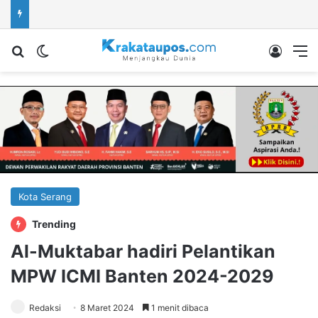
Cari berita...
Switch skin
Log In
M
Kota Serang
Trending
Al-Muktabar hadiri Pelantikan
MPW ICMI Banten 2024-2029
Redaksi
8 Maret 2024
1 menit dibaca