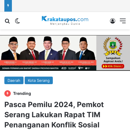
Cari berita...
Switch skin
Log In
M
Daerah
Kota Serang
Trending
Pasca Pemilu 2024, Pemkot
Serang Lakukan Rapat TIM
Penanganan Konflik Sosial