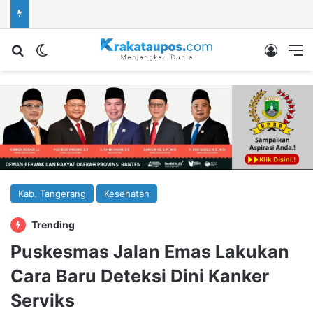
Cari berita...
Switch skin
Log In
M
Kab. Tangerang
Kesehatan
Trending
Puskesmas Jalan Emas Lakukan
Cara Baru Deteksi Dini Kanker
Serviks