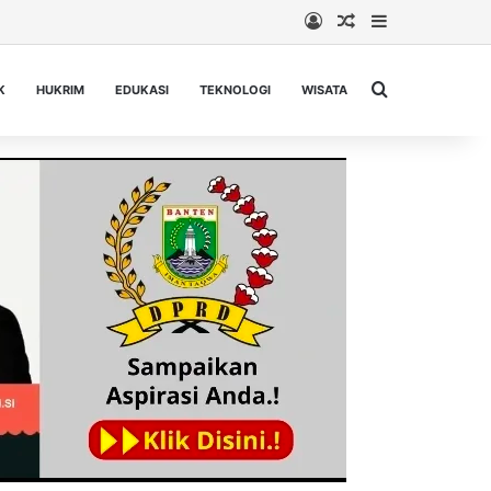
Log In
Random Article
Sidebar
Cari berita...
K
HUKRIM
EDUKASI
TEKNOLOGI
WISATA