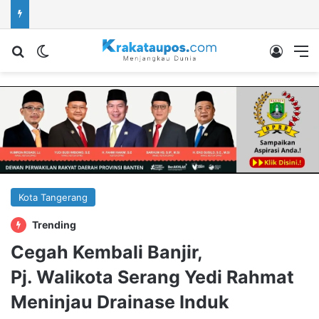
Cari berita...
Switch skin
Log In
M
Kota Tangerang
Trending
Cegah Kembali Banjir,
Pj. Walikota Serang Yedi Rahmat
Meninjau Drainase Induk