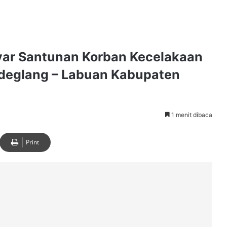
ar Santunan Korban Kecelakaan
andeglang – Labuan Kabupaten
1 menit dibaca
Print