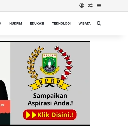
Log In
Random Article
Sidebar
Cari berita...
K
HUKRIM
EDUKASI
TEKNOLOGI
WISATA