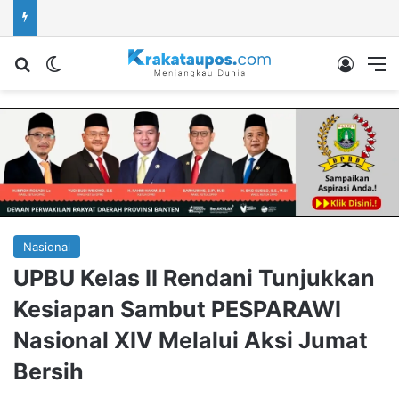
Cari berita...
Switch skin
Log In
M
Nasional
UPBU Kelas II Rendani Tunjukkan
Kesiapan Sambut PESPARAWI
Nasional XIV Melalui Aksi Jumat
Bersih