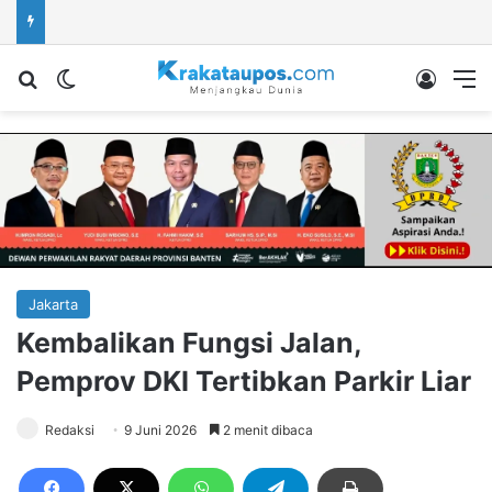
Cari berita...
Switch skin
Log In
M
Jakarta
Kembalikan Fungsi Jalan,
Pemprov DKI Tertibkan Parkir Liar
Redaksi
9 Juni 2026
2 menit dibaca