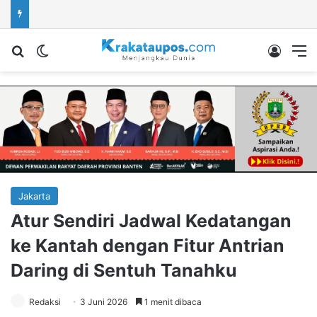
Cari berita...
Switch skin
Log In
M
Jakarta
Atur Sendiri Jadwal Kedatangan
ke Kantah dengan Fitur Antrian
Daring di Sentuh Tanahku
Redaksi
3 Juni 2026
1 menit dibaca