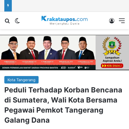
Cari berita...
Switch skin
Log In
M
Kota Tangerang
Peduli Terhadap Korban Bencana
di Sumatera, Wali Kota Bersama
Pegawai Pemkot Tangerang
Galang Dana