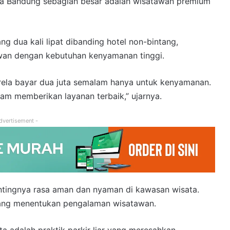
ta Bandung sebagian besar adalah wisatawan premium
ng dua kali lipat dibanding hotel non-bintang,
wan dengan kebutuhan kenyamanan tinggi.
 rela bayar dua juta semalam hanya untuk kenyamanan.
alam memberikan layanan terbaik,” ujarnya.
dvertisement -
entingnya rasa aman dan nyaman di kawasan wisata.
 yang menentukan pengalaman wisatawan.
ta adalah praktik parkir liar yang meresahkan