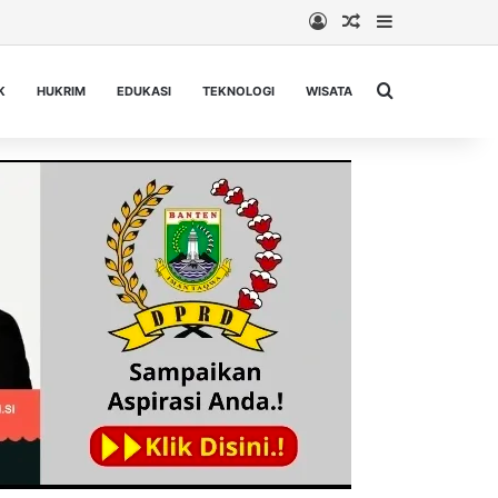
Log In
Random Article
Sidebar
Cari berita...
K
HUKRIM
EDUKASI
TEKNOLOGI
WISATA