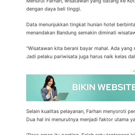
Menurut Farhan, wisatawan yang datang ke Ko
dengan daya beli tinggi.
Data menunjukkan tingkat hunian hotel berbinta
menandakan Bandung semakin diminati wisata
“Wisatawan kita berani bayar mahal. Ada yang
Jadi pelaku pariwisata juga harus naik kelas d
- a
Selain kualitas pelayanan, Farhan menyoroti p
Dua hal ini menurutnya menjadi faktor utama
“Rasa aman itu penting. Salah satu tantangan ki