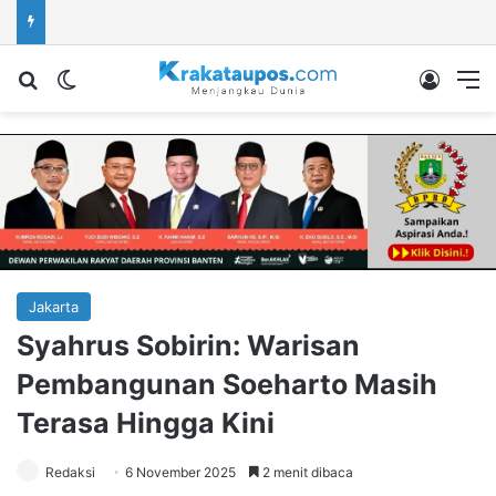
Cari berita...
Switch skin
Log In
M
Jakarta
Syahrus Sobirin: Warisan
Pembangunan Soeharto Masih
Terasa Hingga Kini
Redaksi
6 November 2025
2 menit dibaca