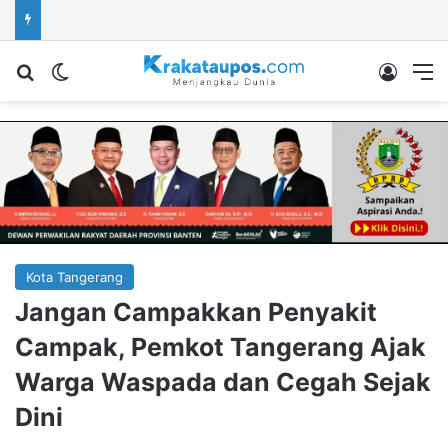
Cari berita...
Switch skin
Log In
M
Kota Tangerang
Jangan Campakkan Penyakit
Campak, Pemkot Tangerang Ajak
Warga Waspada dan Cegah Sejak
Dini