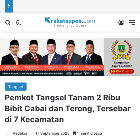
Cari berita...
Switch skin
Log In
M
Tangsel
Pemkot Tangsel Tanam 2 Ribu
Bibit Cabai dan Terong, Tersebar
di 7 Kecamatan
Redaksi
17 September 2025
1 menit dibaca