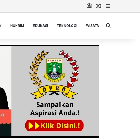
Log In
Random Article
Sidebar
Cari berita...
K
HUKRIM
EDUKASI
TEKNOLOGI
WISATA