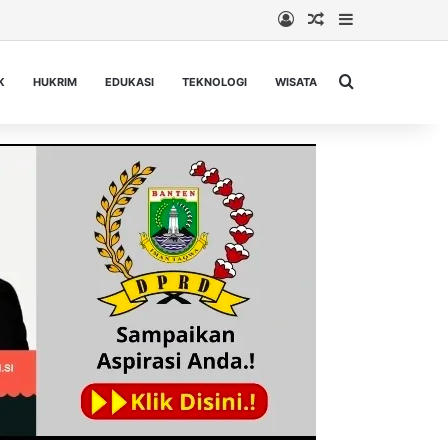
Log In
Random Article
Sidebar
Cari berita...
K
HUKRIM
EDUKASI
TEKNOLOGI
WISATA