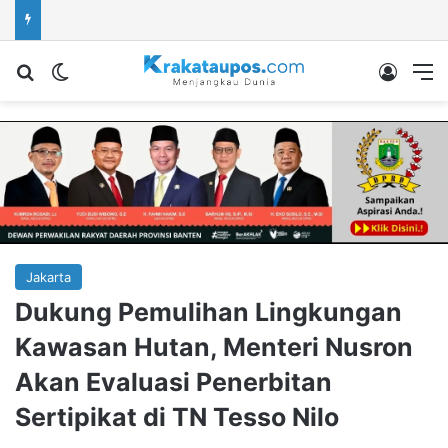
Cari berita...
Switch skin
Log In
M
Jakarta
Dukung Pemulihan Lingkungan
Kawasan Hutan, Menteri Nusron
Akan Evaluasi Penerbitan
Sertipikat di TN Tesso Nilo