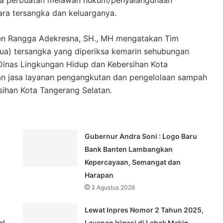
akta perbuatan melawan hukum/penyalahgunaan
ara tersangka dan keluarganya.
en Rangga Adekresna, SH., MH mengatakan Tim
dua) tersangka yang diperiksa kemarin sehubungan
 Dinas Lingkungan Hidup dan Kebersihan Kota
aan jasa layanan pengangkutan dan pengelolaan sampah
sihan Kota Tangerang Selatan.
Gubernur Andra Soni : Logo Baru
Bank Banten Lambangkan
Kepercayaan, Semangat dan
Harapan
3 Agustus 2026
Lewat Inpres Nomor 2 Tahun 2025,
al
Layanan Irigasi di Lebak Makin