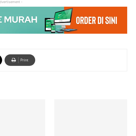
dvertisement -
Print