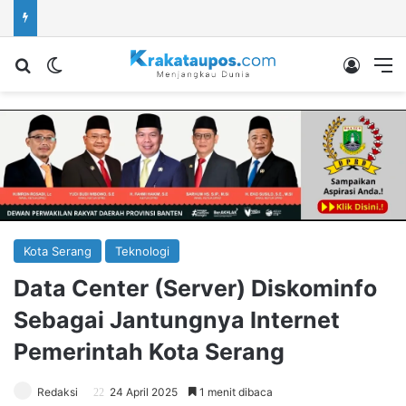
Cari berita...
Switch skin
Log In
M
Kota Serang
Teknologi
Data Center (Server) Diskominfo
Sebagai Jantungnya Internet
Pemerintah Kota Serang
Redaksi
24 April 2025
1 menit dibaca