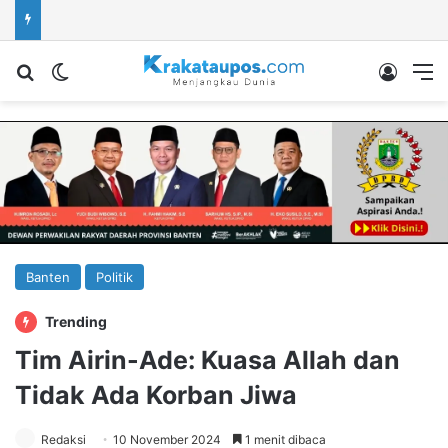
Cari berita...
Switch skin
Log In
M
Banten
Politik
Trending
Tim Airin-Ade: Kuasa Allah dan
Tidak Ada Korban Jiwa
Redaksi
10 November 2024
1 menit dibaca