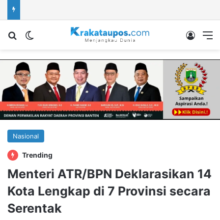
Cari berita...
Switch skin
Log In
M
Nasional
Trending
Menteri ATR/BPN Deklarasikan 14
Kota Lengkap di 7 Provinsi secara
Serentak