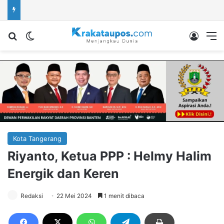
Cari berita...
Switch skin
Log In
M
Kota Tangerang
Riyanto, Ketua PPP : Helmy Halim
Energik dan Keren
Redaksi
22 Mei 2024
1 menit dibaca