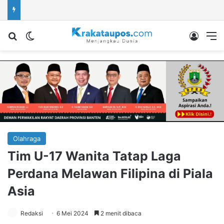
Cari berita...
Switch skin
Log In
M
Olahraga
Tim U-17 Wanita Tatap Laga
Perdana Melawan Filipina di Piala
Asia
Redaksi
6 Mei 2024
2 menit dibaca