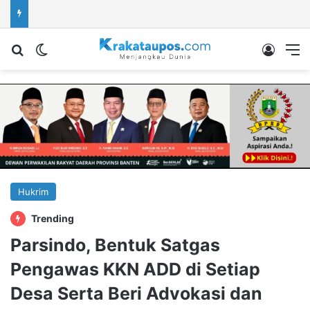
Cari berita...
Switch skin
Log In
M
Hukrim
Trending
Parsindo, Bentuk Satgas
Pengawas KKN ADD di Setiap
Desa Serta Beri Advokasi dan