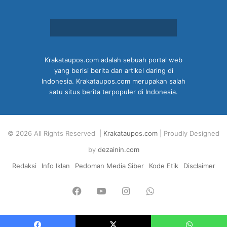
Krakataupos.com adalah sebuah portal web
yang berisi berita dan artikel daring di
Indonesia. Krakataupos.com merupakan salah
satu situs berita terpopuler di Indonesia.
© 2026 All Rights Reserved |
Krakataupos.com
| Proudly Designed
by
dezainin.com
Redaksi
Info Iklan
Pedoman Media Siber
Kode Etik
Disclaimer
Facebook
YouTube
Instagram
WhatsApp