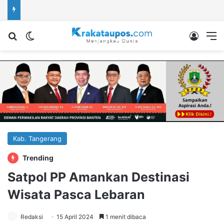
Cari berita...
Switch skin
Log In
M
Kab. Tangerang
Trending
Satpol PP Amankan Destinasi
Wisata Pasca Lebaran
Redaksi
15 April 2024
1 menit dibaca