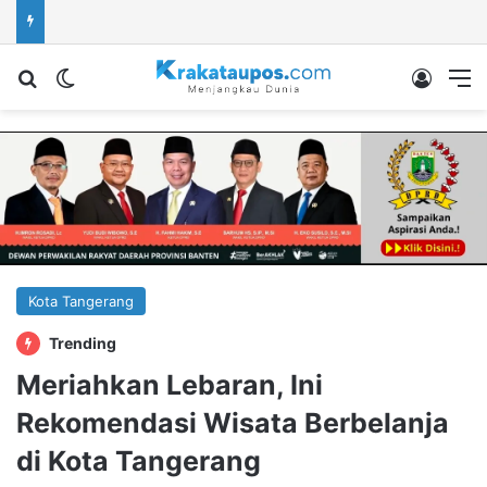
Cari berita...
Switch skin
Log In
M
Kota Tangerang
Trending
Meriahkan Lebaran, Ini
Rekomendasi Wisata Berbelanja
di Kota Tangerang