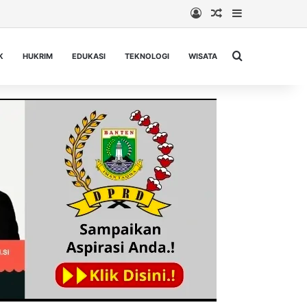
Log In
Random Article
Sidebar
Cari berita...
K
HUKRIM
EDUKASI
TEKNOLOGI
WISATA