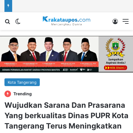
Cari berita...
Switch skin
Log In
M
Kota Tangerang
Trending
Wujudkan Sarana Dan Prasarana
Yang berkualitas Dinas PUPR Kota
Tangerang Terus Meningkatkan