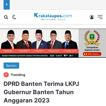
Cari berita...
Switch skin
Log In
M
Banten
Trending
DPRD Banten Terima LKPJ
Gubernur Banten Tahun
Anggaran 2023