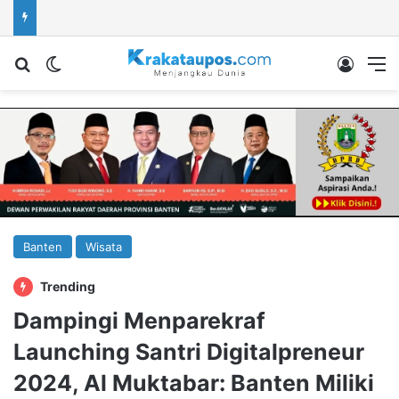
Cari berita...
Switch skin
Log In
M
Banten
Wisata
Trending
Dampingi Menparekraf
Launching Santri Digitalpreneur
2024, Al Muktabar: Banten Miliki