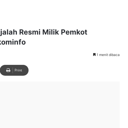
alah Resmi Milik Pemkot
kominfo
1 menit dibaca
Print