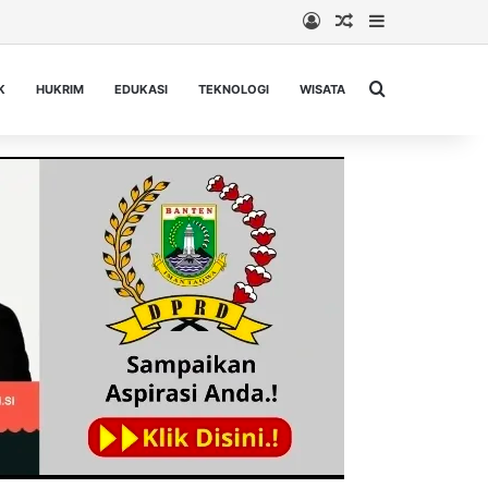
Log In
Random Article
Sidebar
Cari berita...
K
HUKRIM
EDUKASI
TEKNOLOGI
WISATA