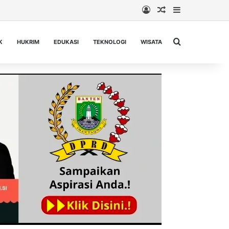
Log In
Random Article
Sidebar
Cari berita...
K
HUKRIM
EDUKASI
TEKNOLOGI
WISATA