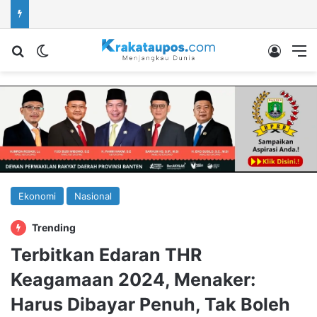
Cari berita...
Switch skin
Log In
M
Ekonomi
Nasional
Trending
Terbitkan Edaran THR
Keagamaan 2024, Menaker:
Harus Dibayar Penuh, Tak Boleh