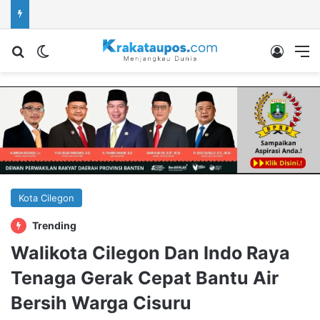
Cari berita...
Switch skin
Log In
M
Kota Cilegon
Trending
Walikota Cilegon Dan Indo Raya
Tenaga Gerak Cepat Bantu Air
Bersih Warga Cisuru