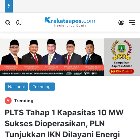
Cari berita...
Switch skin
Log In
M
Nasional
Teknologi
Trending
PLTS Tahap 1 Kapasitas 10 MW
Sukses Dioperasikan, PLN
Tunjukkan IKN Dilayani Energi