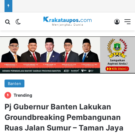
Cari berita...
Switch skin
Log In
M
Banten
Trending
Pj Gubernur Banten Lakukan
Groundbreaking Pembangunan
Ruas Jalan Sumur – Taman Jaya