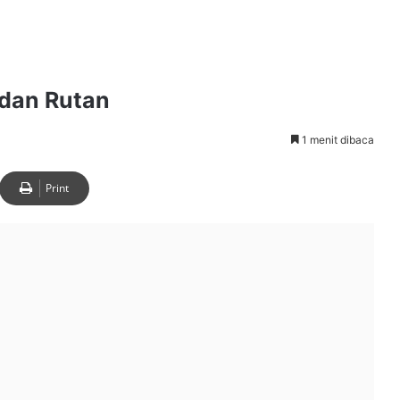
 dan Rutan
1 menit dibaca
Print