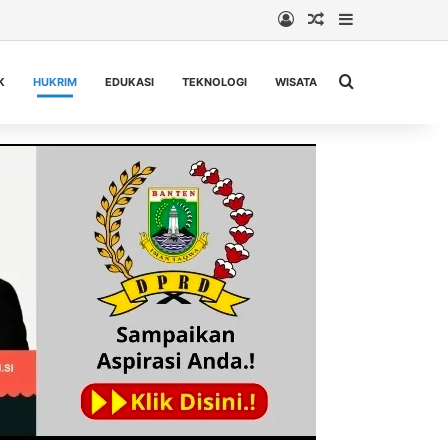
Log In
Random Article
Sidebar
Cari berita...
K
HUKRIM
EDUKASI
TEKNOLOGI
WISATA